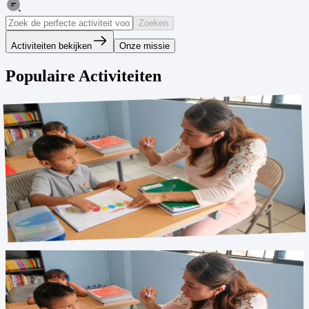
Zoeken
Activiteiten bekijken
Onze missie
Populaire Activiteiten
Huiswerkbegeleiding op woensdag
26 mei - 9 jul
5, 6, 7, 8
Geen beschrijving beschikbaar
→
Inschrijven
Huiswerkbegeleiding op dinsdag
26 mei - 9 jul